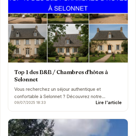
Top 1 des B&B / Chambres d'hôtes à
Selonnet
Vous recherchez un séjour authentique et
confortable à Selonnet ? Découvrez notre
Lire l'article
09/07/2025 18:33
sélection de charme de chambres d'hôtes, idéales
pour un week-end o...