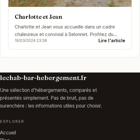
Charlotte et Jean
Charlotte et Jean vous accueille dans un cadre
chaleureux et convivial à Selonnet. Profitez du
Lire l'article
19/03/2024 23:28
calme et de la tranquillité de cet établissement...
lechab-bar-hebergement.fr
Une sélection d'hébergements, comparés et
présentés simplement. Pas de bruit, pas de
surenchère : les informations utiles pour choisir.
EXPLORER
Accueil