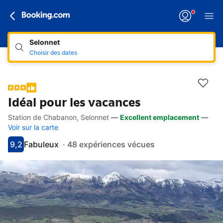
Selonnet
Choisir des dates
Idéal pour les vacances
Station de Chabanon, Selonnet
—
Excellent emplacement
—
Accès rapides
Aller à la description
Aller aux équipements
Aller aux hébergements
Aller aux conditions
Voir sur la carte
9,2
Fabuleux
·
48 expériences vécues
Avec une note de 9.2
fabuleux