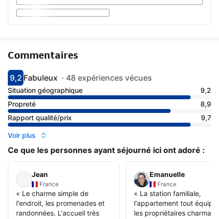
Commentaires
9,2
Fabuleux
·
48 expériences vécues
Avec une note de 9.2
fabuleux
Situation géographique
9,2
Propreté
8,9
Rapport qualité/prix
9,7
Voir plus
Ce que les personnes ayant séjourné ici ont adoré :
Jean
Emanuelle
France
France
«
Le charme simple de
«
La station familiale,
l'endroit, les promenades et
l'appartement tout équipé 
randonnées. L'accueil très
les propriétaires charmant