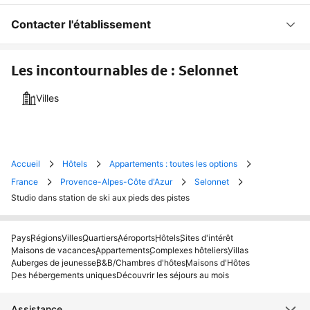
Contacter l'établissement
Les incontournables de : Selonnet
Villes
Accueil
Hôtels
Appartements : toutes les options
France
Provence-Alpes-Côte d'Azur
Selonnet
Studio dans station de ski aux pieds des pistes
Pays
Régions
Villes
Quartiers
Aéroports
Hôtels
Sites d'intérêt
Maisons de vacances
Appartements
Complexes hôteliers
Villas
Auberges de jeunesse
B&B/Chambres d'hôtes
Maisons d'Hôtes
Des hébergements uniques
Découvrir les séjours au mois
Assistance