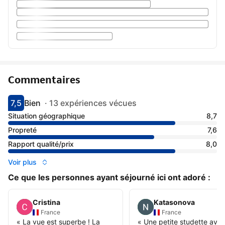
Commentaires
7,5
Bien
·
13 expériences vécues
Avec une note de 7.5
bien
Situation géographique
8,7
Propreté
7,6
Rapport qualité/prix
8,0
Voir plus
Ce que les personnes ayant séjourné ici ont adoré :
Cristina
Katasonova
France
France
«
La vue est superbe ! La
«
Une petite studette ave