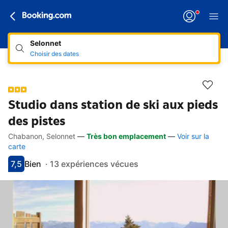
Selonnet
Choisir des dates
Studio dans station de ski aux pieds
des pistes
Chabanon, Selonnet
—
Très bon emplacement
—
Voir sur la
Accès rapides
Aller à la description
Aller aux équipements
Aller aux hébergements
Aller aux conditions
carte
7,5
Bien
·
13 expériences vécues
Avec une note de 7.5
bien