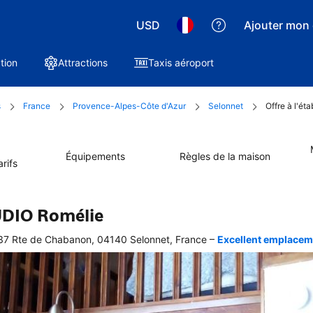
USD
Ajouter mon 
tion
Attractions
Taxis aéroport
s
France
Provence-Alpes-Côte d'Azur
Selonnet
Offre à l'é
Équipements
Règles de la maison
rifs
DIO Romélie
–
7 Rte de Chabanon, 04140 Selonnet, France
Excellent emplacemen
ellente
ation 
graphique 