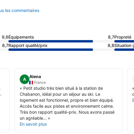
ous les commentaires
9,6
Équipements
8,7
Propreté
8,7
Rapport qualité/prix
8,8
Situation
Alena
A
France
s
«
Petit studio très bien situé à la station de
.
Chabanon, idéal pour un séjour au ski. Le
c
logement est fonctionnel, propre et bien équipé.
Accès facile aux pistes et environnement calme.
Très bon rapport qualité-prix. Nous avons passé
un agréable...
»
En savoir plus