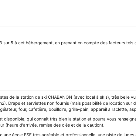
3 sur 5 à cet hébergement, en prenant en compte des facteurs tels q
istes de la station de ski CHABANON (avec local à skis), très belle v
m2). Draps et serviettes non fournis (mais possibilité de location s
lateur, four, cafetière, bouilloire, grille-pain, appareil à raclette, aspi
et disponible, qui connaît très bien la station et pourra vous renseig
our (heure d'arrivée, remise des clés et de la caution).
vec une école ESF très agréable et professionnelle, une piste de luge