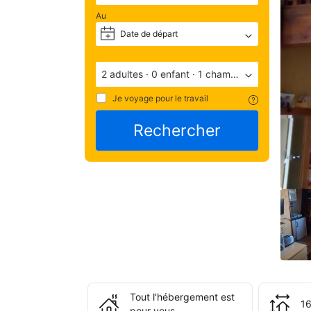
ave
Au
une
Date de départ
+
note
de 
9.6
2 adultes
·
0 enfant
·
1 chambre
(not
basé
Je voyage pour le travail
10
Rechercher
com
Éva
par 
les 
apr
leur
séj
à 
l'é
Tout l'hébergement est
16
STU
pour vous