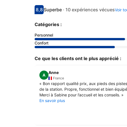
8,8
Superbe
·
10 expériences vécues
Voir t
Avec une note de 8.8
superbe
Catégories :
Personnel
Confort
Ce que les clients ont le plus apprécié :
Anne
A
France
«
Bon rapport qualité prix, aux pieds des piste
de la station. Propre, fonctionnel et bien équipé
Merci à Sabine pour l’accueil et les conseils.
»
En savoir plus