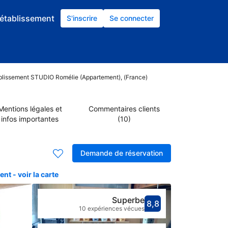
établissement
S'inscrire
Se connecter
tablissement STUDIO Romélie (Appartement), (France)
Mentions légales et
Commentaires clients
infos importantes
(10)
Demande de réservation
t - voir la carte
Superbe
8,8
Avec une not
superbe
10 expériences vécues