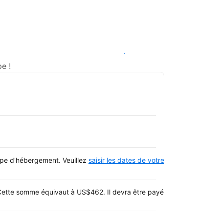
Voir les disponibilités
e !
type d'hébergement. Veuillez
saisir les dates de votre séjour
et consulte
Cette somme équivaut à US$462. Il devra être payé en espèces. Le re