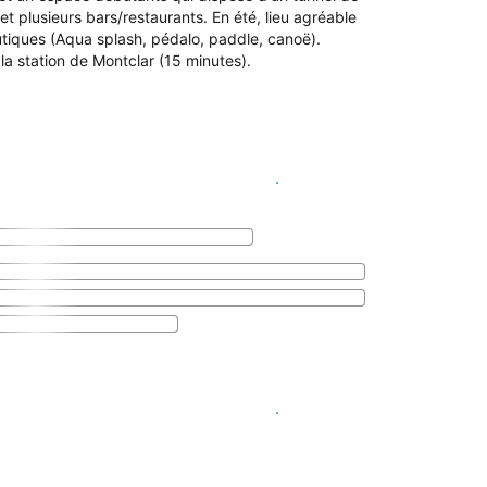
t plusieurs bars/restaurants. En été, lieu agréable
utiques (Aqua splash, pédalo, paddle, canoë).
a station de Montclar (15 minutes).
Voir les disponibilités
Voir les disponibilités