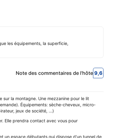
ue les équipements, la superficie,
Note des commentaires de l'hôte
9,6
9,6
Note des commen
ue sur la montagne. Une mezzanine pour le lit
ur demande). Équipements: sèche-cheveux, micro-
rateur, jeux de société, ...)
ner. Elle prendra contact avec vous pour
s et un espace débutants qui dispose d'un tunnel de